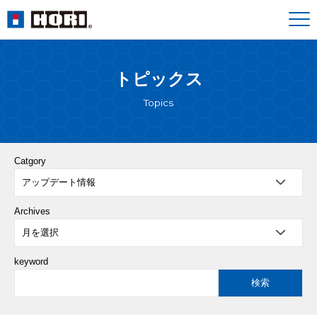
トピックス
Topics
Catgory
Archives
keyword