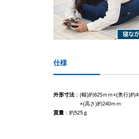
仕様
外形寸法
：(幅)約625ｍｍ×(奥行)約
×(高さ)約240ｍｍ
質量
：約525ｇ