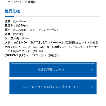
・ハードウェア切替機能
製品仕様
全長
：約430ｍｍ
奥行き
：約270ｍｍ
高さ
：約120ｍｍ（スティックレバー含む）
質量
：約2.9kg
ケーブル長
：約3m
スティックレバー
：“HAYABUSA”（アーケード用新開発ユニット・弊社製）
ボタン(○、×、□、△、L1、L2、R1、R2ボタン)
：“HAYABUSA”（アーケー
ド用新開発ユニット・弊社製）
(OPTIONSボタン)
：HORIボタン（弊社製）
取扱説明書はこちら
コントローラーが動作しない場合はこちら