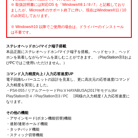
※ 取扱説明書には対応OS を「Windows®8.1 / 8 / 7」と記載しており
ましたが、Microsoft のサポート終了に伴い、現在はWindows®11 / 10
のみ対応しております。
※ Windows®10 以降でご使用の場合は、ドライバーのインストール
は不要です。
ステレオヘッドホン/マイク端子搭載
本品正面にステレオヘッドホン/マイク端子を搭載。 ヘッドセット、ヘッド
ホンを装着しながらゲームを楽しむことができます。 （PlayStationⓇ3およ
びPCではご使用いただけません。）
コマンド入力精度向上 / 入力応答速度UP
電子回路/レバーユニットの設計を見直し、更に高次元の応答速度/コマンド
入力精度を実現しました。
・
PS4-055 / リアルアーケードPro.V HAYABUSA(2017年モデル)for
PlayStationⓇ４ / PlayStationⓇ3 / PC
同様の入力精度 / 入力応答速度に
なります。
その他の機能
・アサインモード(ボタン機能切替)機能
・連射/連射ホールド機能
・タッチパッド機能
・スティック切替機能