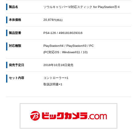
製品名
ソウルキャリバーⅥ対応スティック for PlayStationⓇ４
本体価格
20,878
円(税込)
製品型番
PS4-126 / 4961818029316
対応種類
PlayStation®4 / PlayStation®3 / PC
(PC対応OS : Windows®11 / 10)
発売予定日
2018年10月18日発売
セット内容
コントローラー×1
取扱説明書×1