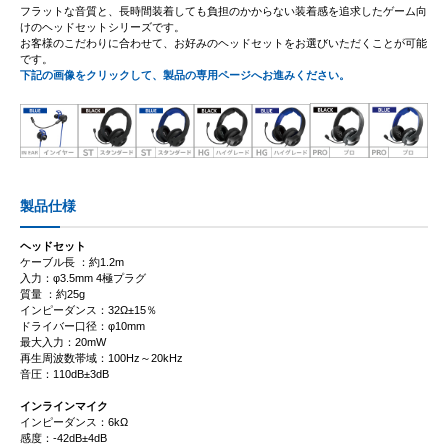
フラットな音質と、長時間装着しても負担のかからない装着感を追求したゲーム向
けのヘッドセットシリーズです。
お客様のこだわりに合わせて、お好みのヘッドセットをお選びいただくことが可能
です。
下記の画像をクリックして、製品の専用ページへお進みください。
製品仕様
ヘッドセット
ケーブル長 ：約1.2m
入力：φ3.5mm 4極プラグ
質量 ：約25g
インピーダンス：32Ω±15％
ドライバー口径：φ10mm
最大入力：20mW
再生周波数帯域：100Hz～20kHz
音圧：110dB±3dB
インラインマイク
インピーダンス：6kΩ
感度：-42dB±4dB