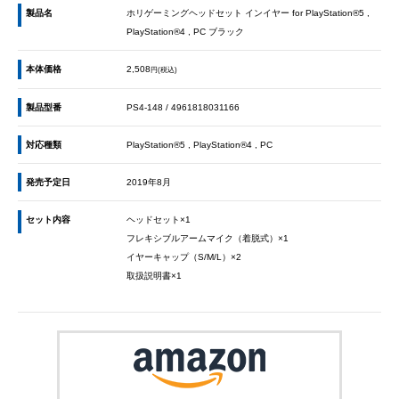
製品名
ホリゲーミングヘッドセット インイヤー for PlayStation®5 ,
PlayStation®4 , PC ブラック
本体価格
2,508
円(税込)
製品型番
PS4-148 / 4961818031166
対応種類
PlayStation®5 , PlayStation®4 , PC
発売予定日
2019年8月
セット内容
ヘッドセット×1
フレキシブルアームマイク（着脱式）×1
イヤーキャップ（S/M/L）×2
取扱説明書×1