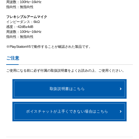
周波数：100Hz~16kHz
指向性：無指向性
フレキシブルアームマイク
インピーダンス：6kΩ
感度：-42dB±4dB
周波数：100Hz~16kHz
指向性：無指向性
※PlayStation®5で動作することが確認された製品です。
ご注意
ご使用になる前に必ず付属の取扱説明書をよくお読みの上、ご使用ください。
取扱説明書はこちら
ボイスチャットが上手くできない場合はこちら