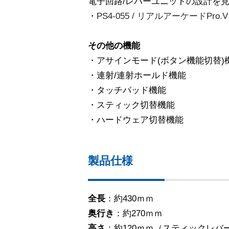
電子回路/レバーユニットの設計を
・
PS4-055 / リアルアーケードPro.V 
その他の機能
・アサインモード(ボタン機能切替)
・連射/連射ホールド機能
・タッチパッド機能
・スティック切替機能
・ハードウェア切替機能
製品仕様
全長
：約430ｍｍ
奥行き
：約270ｍｍ
高さ
：約120ｍｍ（スティックレバ