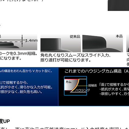
上
度UP