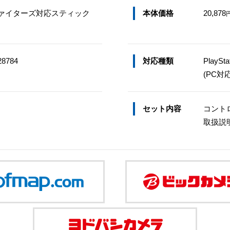
ファイターズ対応スティック
本体価格
20,878
28784
対応種類
PlaySta
(PC対応O
セット内容
コント
取扱説