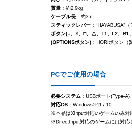
質量
：約2.9kg
ケーブル長
：約3m
スティックレバー
：“HAYABUS
ボタン(○、×、□、△、L1、L2、R1
(OPTIONSボタン)
：HORIボタン（
PCでご使用の場合
必要システム
：USBポート(Type
対応OS
：Windows®11 / 10
※本品はXInput対応のゲームのみ
※DirectInput対応のゲームには