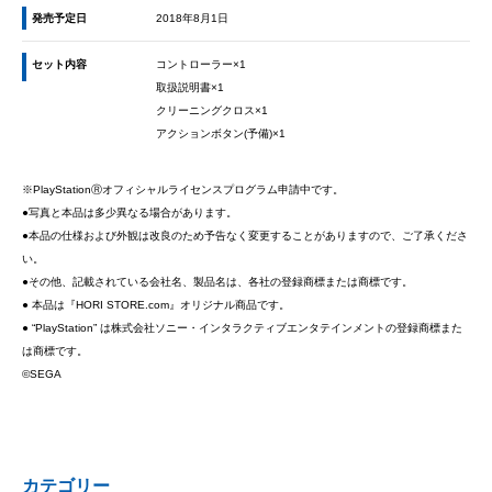
発売予定日
2018年8月1日
セット内容
コントローラー×1
取扱説明書×1
クリーニングクロス×1
アクションボタン(予備)×1
※PlayStationⓇオフィシャルライセンスプログラム申請中です。
●写真と本品は多少異なる場合があります。
●本品の仕様および外観は改良のため予告なく変更することがありますので、ご了承くださ
い。
●その他、記載されている会社名、製品名は、各社の登録商標または商標です。
● 本品は『HORI STORE.com』オリジナル商品です。
● “PlayStation” は株式会社ソニー・インタラクティブエンタテインメントの登録商標また
は商標です。
©SEGA
カテゴリー