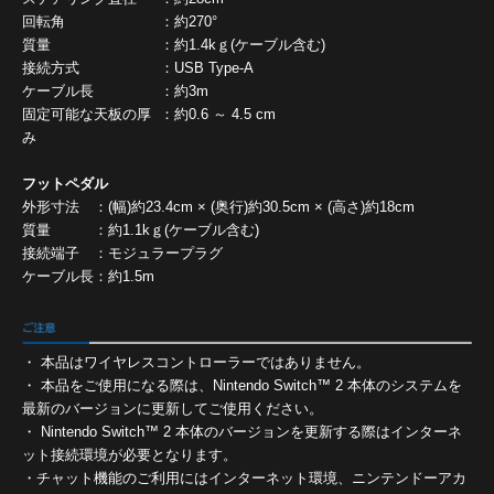
回転角
：
約270°
質量
：
約1.4kｇ(ケーブル含む)
接続方式
：
USB Type-A
ケーブル長
：
約3m
固定可能な天板の厚
：
約0.6 ～ 4.5 cm
み
フットペダル
外形寸法
：
(幅)約23.4cm × (奥行)約30.5cm × (高さ)約18cm
質量
：
約1.1kｇ(ケーブル含む)
接続端子
：
モジュラープラグ
ケーブル長
：
約1.5m
・ 本品はワイヤレスコントローラーではありません。
・ 本品をご使用になる際は、Nintendo Switch™ 2 本体のシステムを
最新のバージョンに更新してご使用ください。
・ Nintendo Switch™ 2 本体のバージョンを更新する際はインターネ
ット接続環境が必要となります。
・チャット機能のご利用にはインターネット環境、ニンテンドーアカ