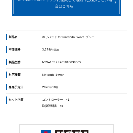
合はこちら
製品名
ホリパッド for Nintendo Switch ブルー
本体価格
3,278
円(税込)
製品型番
NSW-155 / 4961818030565
対応種類
Nintendo Switch
発売予定日
2020年10月
セット内容
コントローラー ×1
取扱説明書 ×1