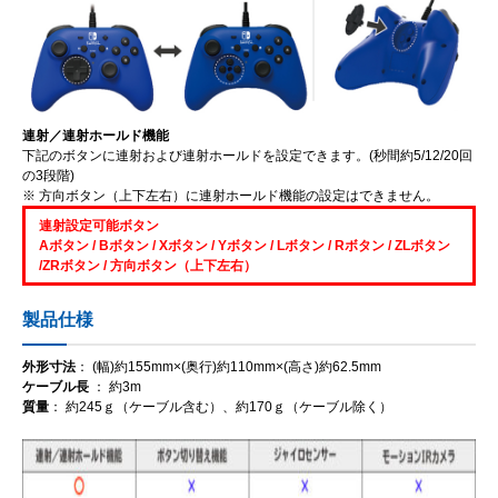
連射／連射ホールド機能
下記のボタンに連射および連射ホールドを設定できます。(秒間約5/12/20回
の3段階)
※ 方向ボタン（上下左右）に連射ホールド機能の設定はできません。
連射設定可能ボタン
Aボタン / Bボタン / Xボタン / Yボタン / Lボタン / Rボタン / ZLボタン
/ZRボタン / 方向ボタン（上下左右）
製品仕様
外形寸法
： (幅)約155mm×(奥行)約110mm×(高さ)約62.5mm
ケーブル長
： 約3m
質量
： 約245ｇ（ケーブル含む）、約170ｇ（ケーブル除く）