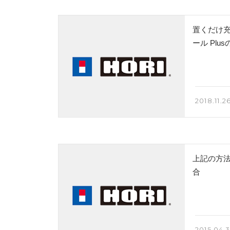
置くだけ充
ール Pl
2018.11.26
上記の方
合
2015.04.3