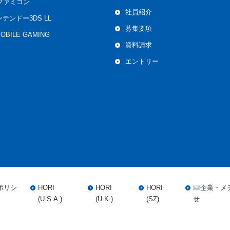
ファミコン
社員紹介
ンテンドー3DS LL
募集要項
MOBILE GAMING
資料請求
エントリー
ポリシ
HORI
HORI
HORI
企業・メ
(U.S.A.)
(U.K.)
(SZ)
せ