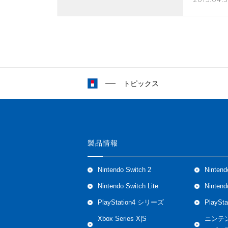
トピックス
製品情報
Nintendo Switch 2
Nintend
Nintendo Switch Lite
Ninten
PlayStation4 シリーズ
PlaySt
Xbox Series X|S
ニンテ