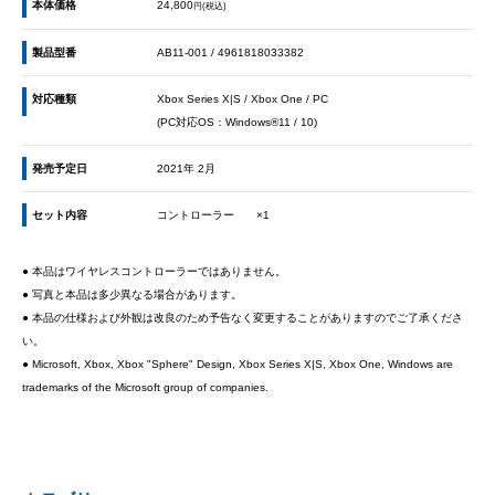
本体価格
24,800
円(税込)
製品型番
AB11-001 / 4961818033382
対応種類
Xbox Series X|S / Xbox One / PC
(PC対応OS：Windows®11 / 10)
発売予定日
2021年 2月
セット内容
コントローラー ×1
● 本品はワイヤレスコントローラーではありません。
● 写真と本品は多少異なる場合があります。
● 本品の仕様および外観は改良のため予告なく変更することがありますのでご了承くださ
い。
● Microsoft, Xbox, Xbox "Sphere" Design, Xbox Series X|S, Xbox One, Windows are
trademarks of the Microsoft group of companies.