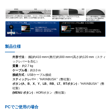
製品仕様
外形寸法
： (幅)約410 mm×(奥行)約300 mm×(高さ)約120 mm（スティ
ックレバーを含む）
質量
： 約2.7 kg
ケーブル長
：約3.0 m
接続方式
：USBケーブル接続
スティックレバー
：”HAYABUSA ”（弊社製）
ボタン(A、B、X、Y、LB、RB、LT、RTボタン)
：”HAYABUSA ”（弊
社製）
(MENU ボタン)
：HORIボタン（弊社製）
PCでご使用の場合