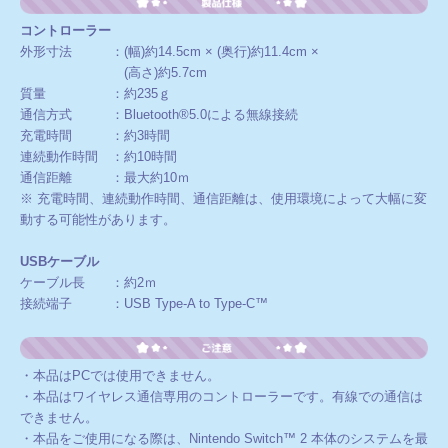
コントローラー
外形寸法 ：(幅)約14.5cm × (奥行)約11.4cm ×
(高さ)約5.7cm
質量 ：約235ｇ
通信方式 ：Bluetooth®5.0による無線接続
充電時間 ：約3時間
連続動作時間 ：約10時間
通信距離 ：最大約10ｍ
※ 充電時間、連続動作時間、通信距離は、使用環境によって大幅に変
動する可能性があります。
USBケーブル
ケーブル長 ：約2ｍ
接続端子 ：USB Type-A to Type-C™
・本品はPCでは使用できません。
・本品はワイヤレス通信専用のコントローラーです。有線での通信は
できません。
・本品をご使用になる際は、Nintendo Switch™ 2 本体のシステムを最