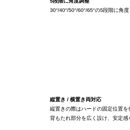
5段階に角度調整
30°/40°/50°/60°/65°の5段
縦置き / 横置き両対応
縦置きの際はハードの固定位置を
背もたれ部分を広く設け、安定感