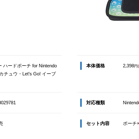
ドポーチ for Nintendo
本体価格
2,398
円
! ピカチュウ・Let’s Go! イーブ
8029781
対応種類
Ninten
売
セット内容
ポーチ×