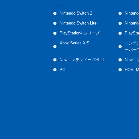
Nintendo Switch 2
Nintend
Nintendo Switch Lite
Ninten
PlayStation4 シリーズ
PlaySt
Xbox Series X|S
ニンテ
ーパー
Newニンテンドー2DS LL
Newニ
PC
HORI 