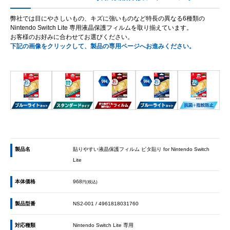
弊社では目にやさしいもの、キズに強いものなど特長の異なる6種類の
Nintendo Switch Lite 専用液晶保護フィルムを取り揃えています。
お客様のお好みに合わせてお選びください。
下記の画像をクリックして、製品の専用ページへお進みください。
製品名
貼りやすい液晶保護フィルム ピタ貼り for Nintendo Switch
Lite
本体価格
968
円(税込)
製品型番
NS2-001 / 4961818031760
対応種類
Nintendo Switch Lite 専用