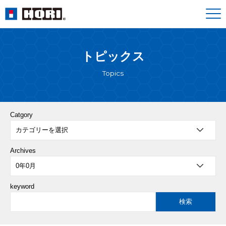
トピックス
Topics
Catgory
Archives
keyword