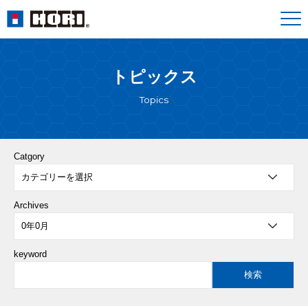
トピックス
Topics
Catgory
Archives
keyword