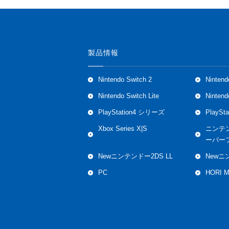
製品情報
Nintendo Switch 2
Nintend
Nintendo Switch Lite
Ninten
PlayStation4 シリーズ
PlaySt
Xbox Series X|S
ニンテ
ーパー
Newニンテンドー2DS LL
Newニ
PC
HORI 