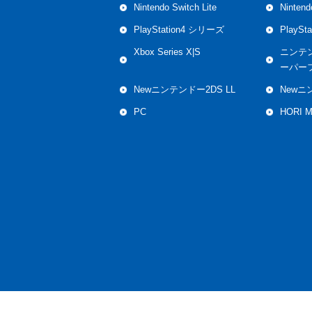
Nintendo Switch Lite
Ninten
PlayStation4 シリーズ
PlaySt
Xbox Series X|S
ニンテ
ーパー
Newニンテンドー2DS LL
Newニ
PC
HORI 