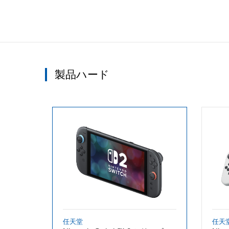
製品ハード
任天堂
任天